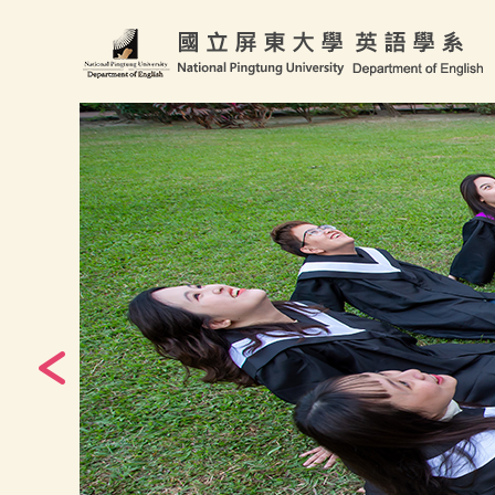
跳
到
主
要
內
容
區