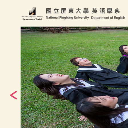
跳
到
主
要
內
容
區