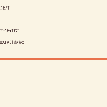
任教師
市正式教師榜單
學生研究計畫補助
:::
國立屏東大學英語學系
地址: 900391 屏東市民生路 4-18 號
電話:(08)7663800#35401