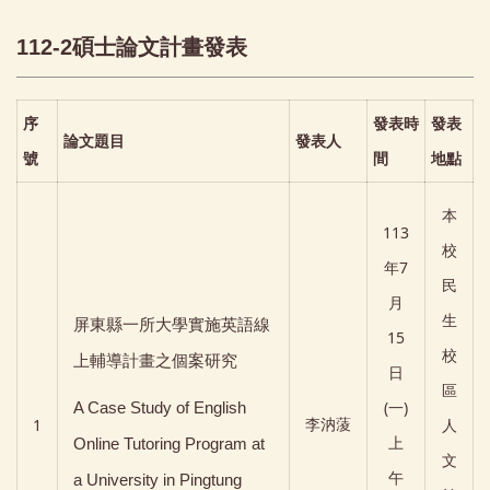
112-2碩士論文計畫發表
序
發表時
發表
論文題目
發表人
號
間
地點
本
113
校
年7
民
月
生
屏東縣一所大學實施英語線
15
校
上輔導計畫之個案研究
日
區
(一)
A Case Study of English
1
人
李汭蔆
上
Online Tutoring Program at
文
午
a University in Pingtung