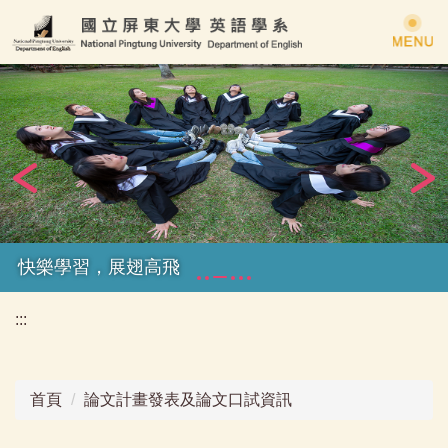
跳
到
主
要
內
容
區
快樂學習，展翅高飛
:::
首頁
論文計畫發表及論文口試資訊