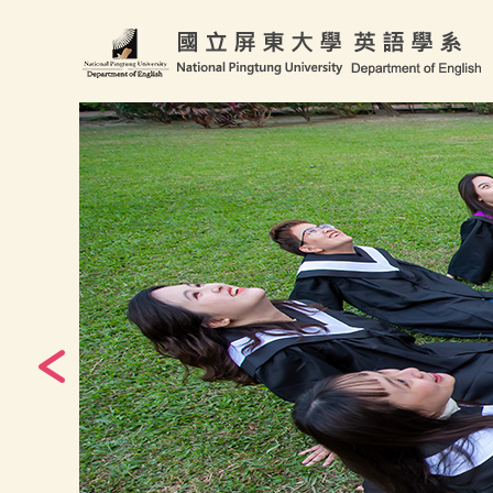
跳
到
主
要
內
容
區