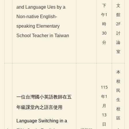
下
文
and Language Ues by a
午1
館
Non-native English-
時
2F
speaking Elementary
30
討
School Teacher in Taiwan
分
論
室
本
校
115
民
年1
一位台灣國小英語教師在五
生
月
年級課堂內之語言使用
校
13
區
Language Switching in a
日