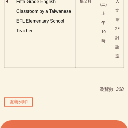
4
楊艾軒
人
Fifth-Grade English
(二
)
文
Classroom by a Taiwanese
上
館
EFL Elementary School
午
2F
Teacher
10
討
時
論
室
瀏覽數:
308
友善列印