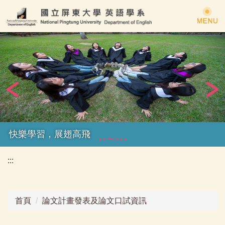
跳
到
主
要
內
容
區
快樂學習，展翅高飛
:::
首頁
論文計畫發表及論文口試資訊