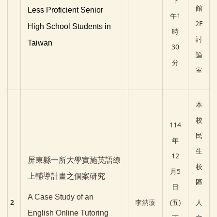
下
館
Less Proficient Senior
午1
2F
High School Students in
時
討
Taiwan
30
論
分
室
本
校
114
民
年
生
12
屏東縣一所大學實施英語線
校
月5
上輔導計畫之個案研究
區
日
A Case Study of an
2
李汭蔆
(五)
人
English Online Tutoring