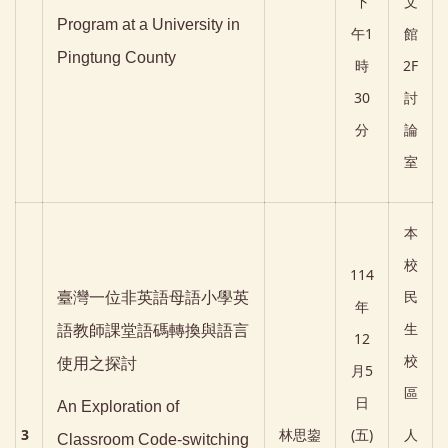
下
文
Program at a University in
午1
館
Pingtung County
時
2F
30
討
分
論
室
本
校
114
民
臺灣一位非英語母語小學英
年
生
語教師課堂語碼轉換與語言
12
校
使用之探討
月5
區
日
An Exploration of
3
林思鋆
(五)
人
Classroom Code-switching