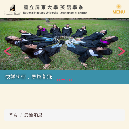
跳
到
主
要
內
容
區
快樂學習，展翅高飛
:::
首頁
最新消息