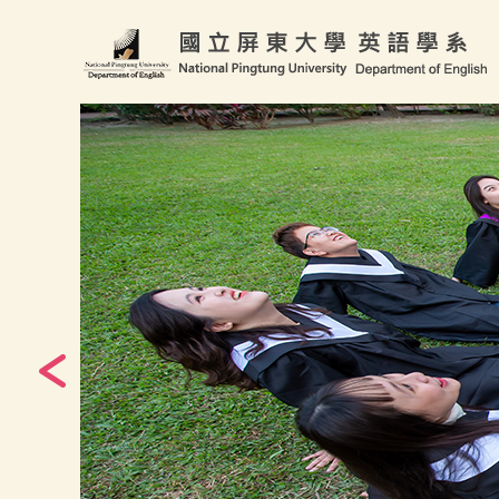
跳
到
主
要
內
容
區