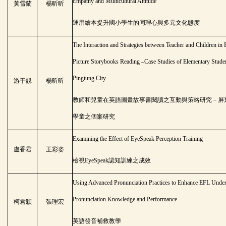
Empathy and Multicultural Attitude
黃雪蘭
楊昕昕
運用繪本提升國小學生的同理心與多元文化態度
The Interaction and Strategies between Teacher and Children in 
Picture Storybooks Reading –Case Studies of Elementary Studen
Pingtung City
游于靚
楊昕昕
教師和兒童在英語圖畫故事書閱讀之互動與策略研究－屏
學童之個案研究
Examining the Effect of EyeSpeak Perception Training
盧香君
王彩姿
檢視
EyeSpeak
認知訓練之成效
Using Advanced Pronunciation Practices to Enhance EFL Under
Pronunciation Knowledge and Performance
柯君穎
張理宏
英語發音補救教學