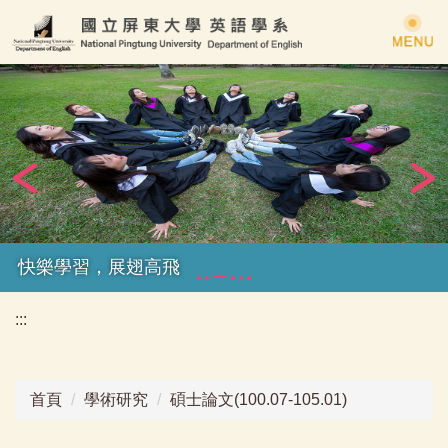
跳
到
主
要
內
容
區
快樂學習，展翅高飛
:::
首頁
學術研究
碩士論文(100.07-105.01)