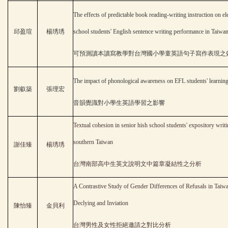
The effects of predictable book reading-writing instruction on e
邱盈瑄
楊琇琇
school students' English sentence writing performance in Taiwa
可預測讀本讀寫教學對台灣國小學童英語句子寫作表現之
The impact of phonological awareness on EFL students' learnin
劉叡築
張理宏
音韻覺識對小學生英語學習之影響
Textual cohesion in senior hish school students' expository writi
southern Taiwan
謝佳臻
楊琇琇
台灣南部高中生英文說明文中篇章凝結性之分析
A Contrastive Study of Gender Differences of Refusals in Taiw
Declying and Inviation
陳怡臻
金貝利
台灣男性及女性拒絕邀請之對比分析