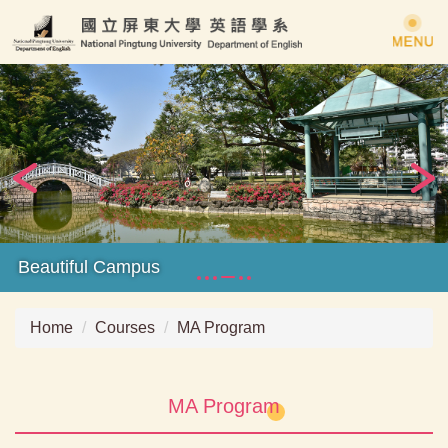
Jump
to
the
main
content
block
Beautiful Campus
Home
Courses
MA Program
MA Program