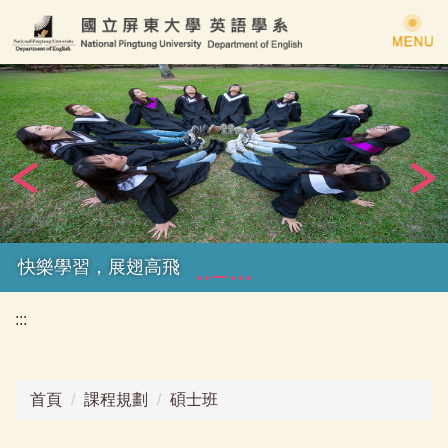
跳
到
主
要
內
容
區
快樂學習，展翅高飛
:::
首頁
課程規劃
碩士班