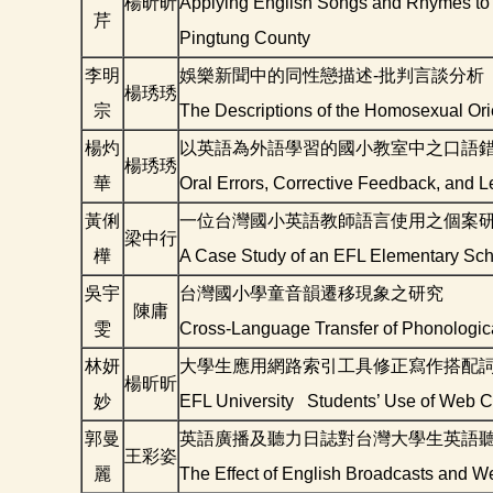
楊昕昕
Applying English Songs and Rhymes to 
芹
Pingtung County
李明
娛樂新聞中的同性戀描述-批判言談分析
楊琇琇
宗
The Descriptions of the Homosexual Orie
楊灼
以英語為外語學習的國小教室中之口語錯
楊琇琇
華
Oral Errors, Corrective Feedback, and 
黃俐
一位台灣國小英語教師語言使用之個案
梁中行
樺
A Case Study of an EFL Elementary Sc
吳宇
台灣國小學童音韻遷移現象之研究
陳庸
雯
Cross-Language Transfer of Phonologic
林妍
大學生應用網路索引工具修正寫作搭配
楊昕昕
妙
EFL University Students’ Use of Web Co
郭曼
英語廣播及聽力日誌對台灣大學生英語
王彩姿
麗
The Effect of English Broadcasts and W