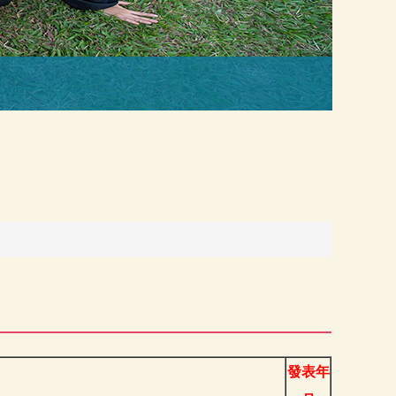
優
發表年