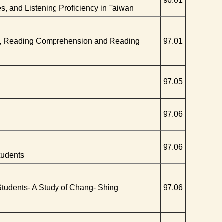
96.01
s, and Listening Proficiency in Taiwan
ion, Reading Comprehension and Reading
97.01
97.05
97.06
97.06
tudents
 Students- A Study of Chang- Shing
97.06