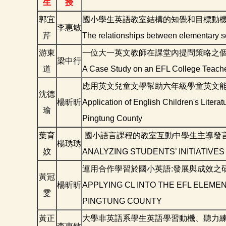
生
授
郭宜
國小學生英語教室結構的知覺和目標動
李惠敏
芹
The relationships between elementary sc
游東
一位大一英文教師在課堂內提問策略之
梁中行
道
A Case Study on an EFL College Teacher
應用英文兒童文學幫助六年級學童英文能
沈德
楊昕昕
Application of English Children's Litera
瑜
Pingtung County
葉育
國小語言課程的教室互動中學生主導發
楊琇琇
妏
ANALYZING STUDENTS’ INITIATIV
運用合作學習於國小英語:發展與成效之
黃冠
楊昕昕
APPLYING CL INTO THE EFL ELEM
雯
PINGTUNG COUNTY
黃正
大學非英語系學生英語學習動機、聽力