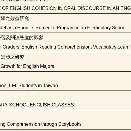
 OF ENGLISH COHESION IN ORAL DISCOURSE IN AN EN
教學之效益研究
Model as a Phonics Remedial Program in an Elementary School
學習及閱讀態度的影響
th Graders' English Reading Comprehension, Vocabulary Learni
力進步之研究
 Growth for English Majors
hool EFL Students in Taiwan
ARY SCHOOL ENGLISH CLASSES
ening Comprehension through Storybooks