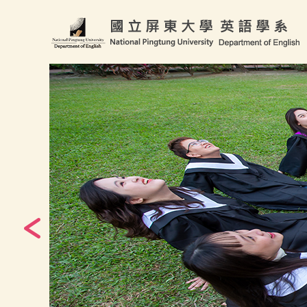
跳
到
主
要
內
容
區