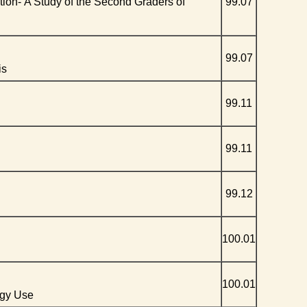
on- A Study of the Second Graders of
99.07
99.07
is
99.11
99.11
99.12
100.01
100.01
egy Use