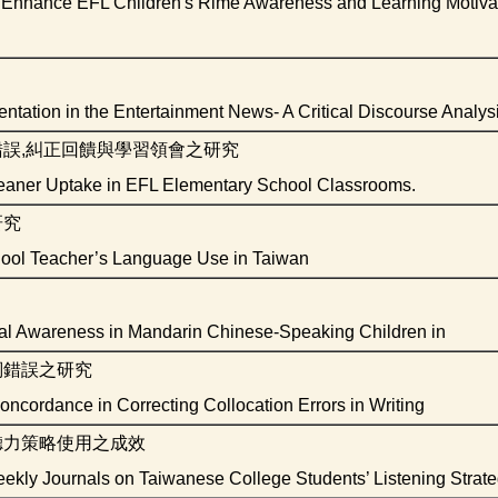
Enhance EFL Children's Rime Awareness and Learning Motivati
ntation in the Entertainment News- A Critical Discourse Analys
誤,糾正回饋與學習領會之研究
Leaner Uptake in EFL Elementary School Classrooms.
研究
hool Teacher’s Language Use in Taiwan
al Awareness in Mandarin Chinese-Speaking Children in
詞錯誤之研究
ncordance in Correcting Collocation Errors in Writing
聽力策略使用之成效
eekly Journals on Taiwanese College Students’ Listening Strat