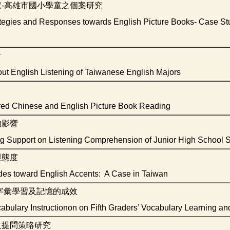
-高雄市國小學童之個案研究
tegies and Responses towards English Picture Books- Case Stu
討
ut English Listening of Taiwanese English Majors
hared Chinese and English Picture Book Reading
的影響
ning Support on Listening Comprehension of Junior High School 
與態度
udes toward English Accents: A Case in Taiwan
字彙學習及記憶的成效
cabulary Instructionon on Fifth Graders’ Vocabulary Learning an
之提問策略研究