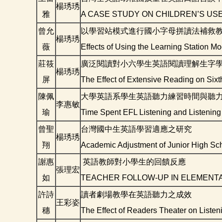
楊琇琇
雅
A CASE STUDY ON CHILDREN’S USE
曾允
以學習站模式進行國小字母拼讀法補救
楊琇琇
薇
Effects of Using the Learning Station 
莊筱
廣泛閱讀對小六學生英語閱讀理解生字
楊琇琇
屏
The Effect of Extensive Reading on Six
陳佩
大學英語系學生英語聽力練習時間與聽
李惠敏
瑜
Time Spent EFL Listening and Listening
曾聖
台灣國中生英語學習適應之研究
楊琇琇
翔
Academic Adjustment of Junior High Sc
謝惠
英語教師對小學生的回饋反應
張理宏
如
TEACHER FOLLOW-UP IN ELEMENT
許詩
讀者劇場教學在英語聽力之成效
王彩姿
穗
The Effect of Readers Theater on List