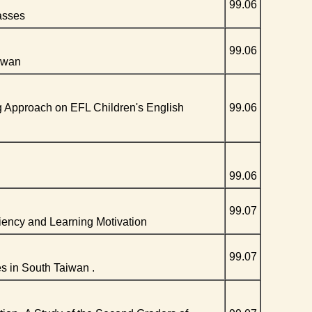
99.06
asses
99.06
aiwan
g Approach on EFL Children's English
99.06
99.06
99.07
ciency and Learning Motivation
99.07
s in South Taiwan .