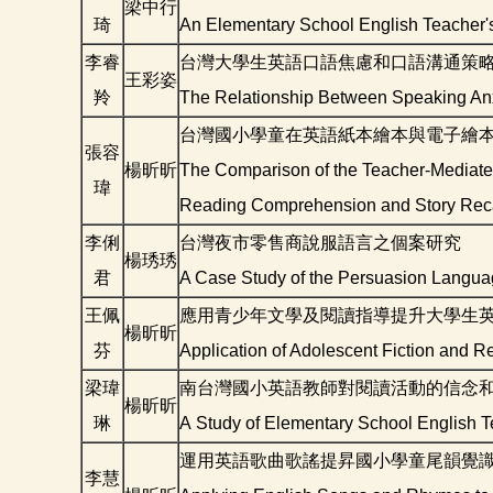
梁中行
琦
An Elementary School English Teacher's 
李睿
台灣大學生英語口語焦慮和口語溝通策
王彩姿
羚
The Relationship Between Speaking Anx
台灣國小學童在英語紙本繪本與電子繪
張容
楊昕昕
The Comparison of the Teacher-Mediated
瑋
Reading Comprehension and Story Reca
李俐
台灣夜市零售商說服語言之個案研究
楊琇琇
君
A Case Study of the Persuasion Languag
王佩
應用青少年文學及閱讀指導提升大學生
楊昕昕
芬
Application of Adolescent Fiction and R
梁瑋
南台灣國小英語教師對閱讀活動的信念
楊昕昕
琳
A Study of Elementary School English Te
運用英語歌曲歌謠提昇國小學童尾韻覺識
李慧