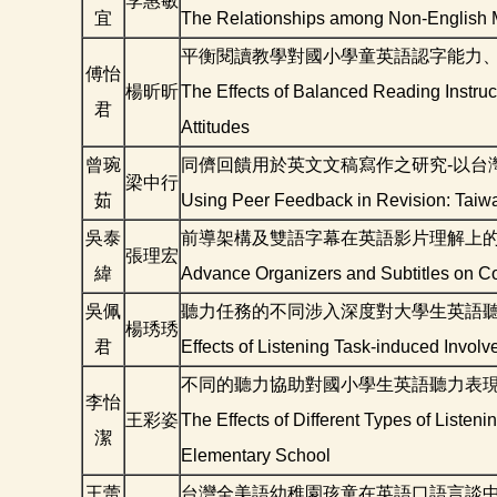
李惠敏
宜
The Relationships among Non-English Maj
平衡閱讀教學對國小學童英語認字能力
傅怡
楊昕昕
The Effects of Balanced Reading Instr
君
Attitudes
曾琬
同儕回饋用於英文文稿寫作之研究-以台
梁中行
茹
Using Peer Feedback in Revision: Taiwa
吳泰
前導架構及雙語字幕在英語影片理解上
張理宏
緯
Advance Organizers and Subtitles on Co
吳佩
聽力任務的不同涉入深度對大學生英語
楊琇琇
君
Effects of Listening Task-induced Invo
不同的聽力協助對國小學生英語聽力表現
李怡
王彩姿
The Effects of Different Types of Liste
潔
Elementary School
王蕾
台灣全美語幼稚園孩童在英語口語言談