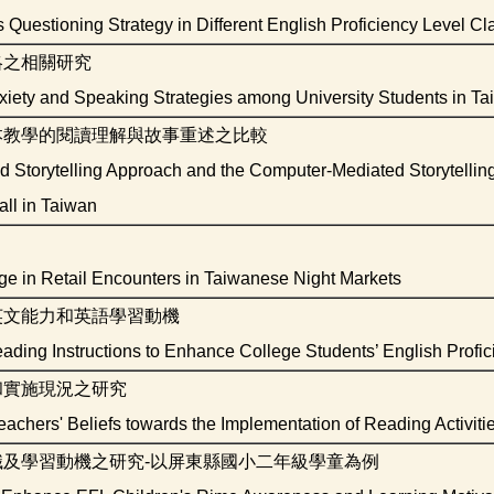
Questioning Strategy in Different English Proficiency Level Cl
略之相關研究
iety and Speaking Strategies among University Students in T
本教學的閱讀理解與故事重述之比較
 Storytelling Approach and the Computer-Mediated Storytellin
ll in Taiwan
e in Retail Encounters in Taiwanese Night Markets
英文能力和英語學習動機
eading Instructions to Enhance College Students’ English Profi
和實施現況之研究
achers' Beliefs towards the Implementation of Reading Activitie
及學習動機之研究-以屏東縣國小二年級學童為例