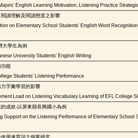
ors' English Learning Motivation, Listening Practice Strategie
、閱讀理解及閱讀態度之影響
uction on Elementary School Students' English Word Recognit
灣大學生為例
nese University Students' English Writing
的功能
llege Students' Listening Performance
聽力字彙學習的影響
lvement Load on Listening Vocabulary Learning of EFL College S
的成效-以屏東縣長興國小為例
ning Support on the Listening Performance of Elementary School
中使用連貫詞之個案研究