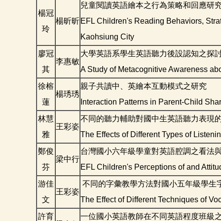
兒童閱讀英語繪本之行為策略和回應研究
楊冠
楊昕昕
EFL Children's Reading Behaviors, Stra
玲
Kaohsiung City
廖冠
大學英語系學生英語聽力後設認知之探
李惠敏
其
A Study of Metacognitive Awareness abo
徐榕
親子共讀中、英繪本互動模式之研究
楊琇琇
蓮
Interaction Patterns in Parent-Child S
林慧
不同的聽力輔助對國中生英語聽力表現
王彩姿
雅
The Effects of Different Types of Liste
鄭俊
台灣國小六年級學童對英語腔調之看法
梁中行
芬
EFL Children's Perceptions of and Attit
游佳
不同的字彙教學方法對國小五年級學生
王彩姿
文
The Effect of Different Techniques of Vo
許育
一位國小英語教師在不同英語程度班級