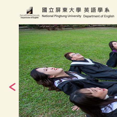
跳
到
主
要
內
容
區