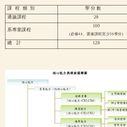
課程類
別
學分
數
通識課程
28
100
系專業課程
(
必修
44
、選修課程至少
56
學分
)
總
計
128