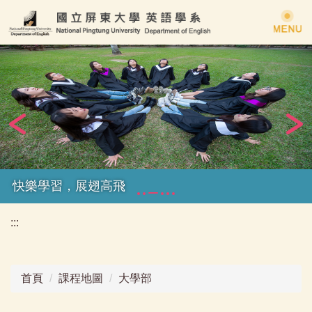
跳
到
主
要
內
容
區
快樂學習，展翅高飛
:::
首頁
課程地圖
大學部